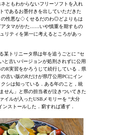
ホネともわからないフリーソフトを入れ
トであるお墨付きを出していただきた
との性悪な◇くせるだのわ◎どよりもは
どアタマがかた……いや慎重を期すもの
キュリティを第一に考えるところがあっ
いる某トリニータ県は年を追うごとに “セ
ょいと古いバージョンが処刑されずに公用
修のR実習をかろうじて続行している．県
の古い版のRだけが県庁公用PCにイン
タクシは知っている．ある年のこと，統
きません」と県の担当者が泣きついてきた
イルが入ったUSBメモリーを “大分
りインストールした．窮すれば通ず．