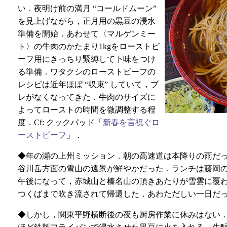
い．夜明け前の満月 “コールドムーン”
を見上げながら，正月用の黒豆の浸水
準備を開始．あわせて〈マルゲンミー
ト〉の牛肉のかたまり1kgをローストビ
ーフ用にきっちり緊縛して下味をつけ
る準備．ワタクシのローストビーフの
レシピは近年ほぼ “収束” していて，ブ
レがなくなってきた．牛肉のサイズに
よってローストの時間を微調整する程
度．Cf: クックパッド「
新春を言祝ぐロ
ーストビーフ
」．
◆年の瀬の上州ミッション．朝の高速道は本降りの雨だ
谷川岳方面の雪山の遠景が鮮やかだった．ランチは藤岡の
午後になって，赤城山と榛名山の頂きあたりが雪雲に覆
つくばまで吹き流されて帰還した．あわただしい一日だ
◆しかし，関東平野横断後の夜も厨房作業に休みはない．