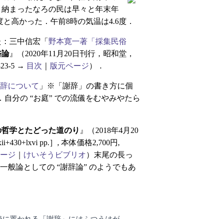
う納まったなろの民は早々と年末年
と高かった．午前8時の気温は4.6度．
た：三中信宏「
野本寛一著「採集民俗
俗論
』（2020年11月20日刊行，昭和堂，
823-5 →
目次
｜
版元ページ
）．
辞について
」※「謝辞」の書き方に個
．自分の “お庭” での流儀をむやみやたら
の哲学とたどった道のり
』（2018年4月20
i+430+lxvi pp.］, 本体価格2,700円,
ージ
｜
けいそうビブリオ
）末尾の長っ
，一般論としての “謝辞論” のようでもあ
後に置かれる「謝辞」にはふつうはが