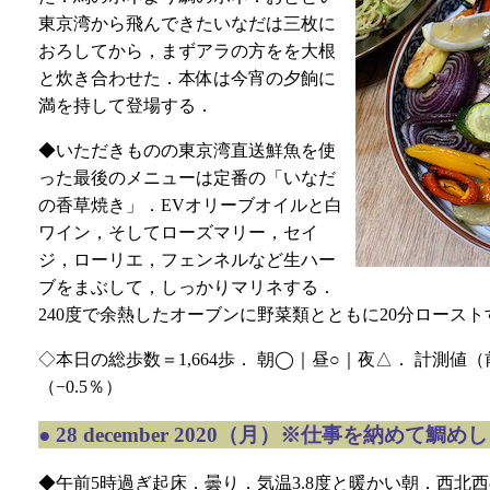
東京湾から飛んできたいなだは三枚に
おろしてから，まずアラの方をを大根
と炊き合わせた．本体は今宵の夕餉に
満を持して登場する．
◆いただきものの東京湾直送鮮魚を使
った最後のメニューは定番の「いなだ
の香草焼き」．EVオリーブオイルと白
ワイン，そしてローズマリー，セイ
ジ，ローリエ，フェンネルなど生ハー
ブをまぶして，しっかりマリネする．
240度で余熱したオーブンに野菜類とともに20分ロース
◇本日の総歩数＝1,664歩． 朝◯｜昼○｜夜△． 計測値（前回比）＝
（−0.5％）
●
28 december 2020（月）※仕事を納めて鯛め
◆午前5時過ぎ起床．曇り．気温3.8度と暖かい朝．西北