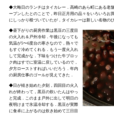
◆大晦日のランチはタイカレー．高崎のあら町にある老
ープンしたとのことで，昨日正月用の品々をいろいろお
にしっかり根づいていたが，タイカレーは新しい名物の
◆昼下がりの厨房作業は黒豆の三度目
の火入れ＆戸外冷却．午後になっても
気温が5〜6度台の寒さなので，熱々で
もすぐ冷めてくれる．もう一度火入れ
して完成かな．下味をつけた牛ブロッ
ク肉はすでに室温に戻しているので，
夕方ローストすればいいだろう．年内
の厨房仕事のゴールが見えてきた．
◆日が傾き始めた夕刻，四回目の火入
れが終わって，黒豆の炊いたんはやっ
と完成．このまま戸外に出して明日の
夜明けまで氷温冷却する．黒豆が実際
に食卓に上がるのは炊き始めて三日目