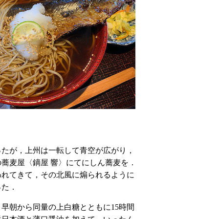
ったが，上州は一転して青空が広がり，
蕎麦屋〈鏑屋 響〉にてにしん蕎麦を．
われてきて，その北風に煽られるように
った．
早朝から同量の上白糖とともに15時間