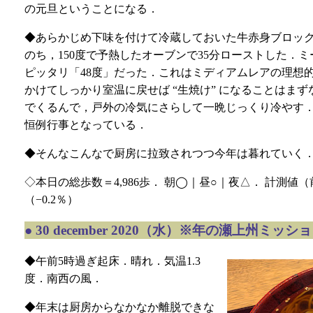
の元旦ということになる．
◆あらかじめ下味を付けて冷蔵しておいた牛赤身ブロック
のち，150度で予熱したオーブンで35分ローストした．
ピッタリ「48度」だった．これはミディアムレアの理想
かけてしっかり室温に戻せば “生焼け” になることはま
でくるんで，戸外の冷気にさらして一晩じっくり冷やす．ロ
恒例行事となっている．
◆そんなこんなで厨房に拉致されつつ今年は暮れていく
◇本日の総歩数＝4,986歩． 朝◯｜昼○｜夜△． 計測値（前回比）＝
（−0.2％）
●
30 december 2020（水）※年の瀬上州ミッシ
◆午前5時過ぎ起床．晴れ．気温1.3
度．南西の風．
◆年末は厨房からなかなか離脱できな