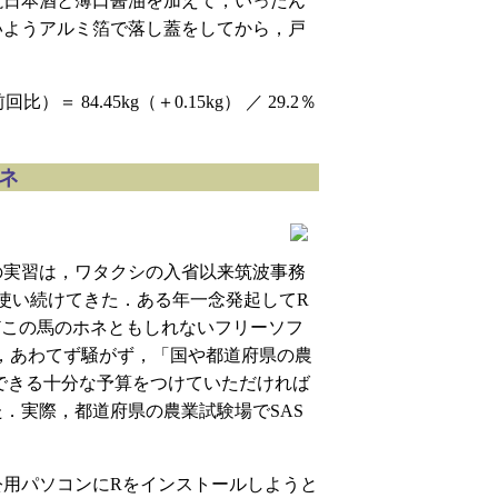
酛日本酒と薄口醤油を加えて，いったん
いようアルミ箔で落し蓋をしてから，戸
．
 84.45kg（＋0.15kg） ／ 29.2％
ホネ
の実習は，ワタクシの入省以来筑波事務
年使い続けてきた．ある年一念発起してR
どこの馬のホネともしれないフリーソフ
は，あわてず騒がず，「国や都道府県の農
ルできる十分な予算をつけていただければ
．実際，都道府県の農業試験場でSAS
公用パソコンにRをインストールしようと