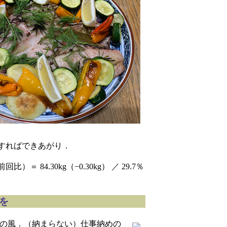
トすればできあがり．
 84.30kg（−0.30kg） ／ 29.7％
しを
西の風．（納まらない）仕事納めの