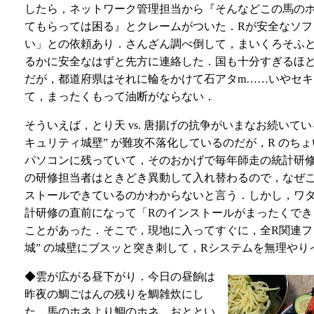
したら，ネットワーク管理担当から『そんなどこの馬の
てもらっては困る』とクレームがついた．Rが安全なソフ
い」との依頼あり．さんざん調べ倒して，まいくろそふ
るかに安全なはずと先方に連絡した．国も十分すぎるほ
だが，都道府県はそれに輪をかけて石アタm……いやセ
て，まったくもって油断がならない．
そういえば，とり天 vs. 唐揚げの抗争がいまなお続いて
キュリティ城壁” が難攻不落化しているのだが，R のち
パソコンに残っていて，そのおかげで毎年師走の統計研
の研修担当者はときどき異動して入れ替わるので，なぜこ
ストールできているのかわからないと言う．しかし，ワ
計研修の直前になって「Rのインストールがまったくで
ことがあった．そこで，現地に入ってすぐに，全R関連ファ
城” の城壁にブスッと突き刺して，Rシステムを無理や
◆雲が広がる昼下がり．今日の昼餉は
昨夜の鯛ごはんの残りを鯛雑炊にし
た．馬のホネより鯛のホネ．おととい