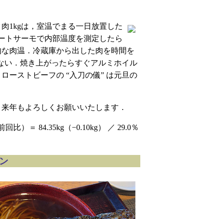
肉1kgは，室温でまる一日放置した
ミートサーモで内部温度を測定したら
的な肉温．冷蔵庫から出した肉を時間を
ずない．焼き上がったらすぐアルミホイル
ーストビーフの “入刀の儀” は元旦の
．来年もよろしくお願いいたします．
 84.35kg（−0.10kg） ／ 29.0％
ョン