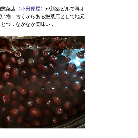
舗惣菜店〈
小田原屋
〉が新築ビルで再オ
買い物．古くからある惣菜店として地元
ひとつ．なかなか美味い．