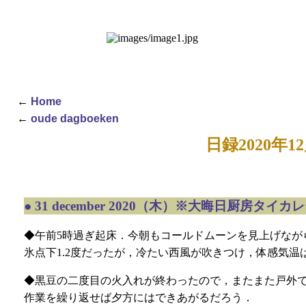
←
Home
←
oude dagboeken
日録2020年1
●
31 december 2020（木）※大晦日厨房タイカ
◆午前5時過ぎ起床．今朝もコールドムーンを見上げなが
氷点下1.2度だったが，冷たい西風が吹きつけ，体感気温
◆黒豆の二度目の火入れが終わったので，またまた戸外で
作業を繰り返せば夕方にはできあがるだろう．