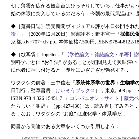
朝，薄雲が広がる観音台はひっそりしている．仕事がも
始の休暇に突入しているのだろう．今朝の最低気温は3.1度
◆［蒐書日誌］読売新聞ヴィジュアル評が本日公開され
論」
」（2020年12月20日）※書評本：野本寛一『
採集民
京都, xiv+707+xiv pp., 本体価格7,500円, ISBN:978-4-8122-1
◆［欹耳袋］Togetter -「
【学位論文・雑誌論文・単著】謝
別科学ごとに “お作法” があることが垣間見えて興味深い
に他者に押し付けると，即座にいざこざが勃発する．
ワタクシの前著：三中信宏『
系統体系学の世界：生物学
日刊行，勁草書房［
けいそうブックス
］，東京, 508 pp.［xi
ISBN:978-4-326-15451-7 →
コンパニオン・サイト
｜
版元ペ
たらしい「謝辞」（pp. 427-430）は，読み直してみると
る．なお，ワタクシの “お庭” は進化学・体系学だ．
同書から関連のある文章をいくつか引用しよう：
「学術誌に査読付き論文を投稿するとき，その原稿の最