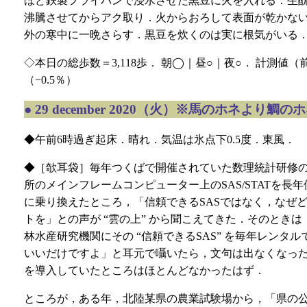
ほど鉄製フライパンで浸水させた黒豆に火を入れる．生
沸騰させてからアク取り．火からおろして表面が乾かな
外の寒中に一晩さらす．黒豆を炊くのは実に根気がいる
◇本日の総歩数＝3,118歩． 朝◯｜昼○｜夜○． 計測値（前回比）＝
（−0.5％）
●
29 december 2020（火）※馬のホネより鯛の
◆午前6時過ぎ起床．晴れ．気温は氷点下0.5度．東風．
◆［欹耳袋］毎年つくばで開催されていた数理統計研修
所のメインフレームコンピューター上のSAS/STATを長
に乗り換えたところ，「信頼できるSASではなく，なぜ
トを」との声が “雲の上” から聞こえてきた．そのとき
林水産研究機関にその “信頼できるSAS” を毎年レンタ
いいだけですよ」と耳元で囁いたら，文句は出なくなった
を導入していたところはほとんどなかったはず．
ところが，ある年，北陸某県の農業試験場から，「県の