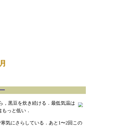
2月
レー
ら，黒豆を炊き続ける．最低気温は
はもっと低い．
寒気にさらしている．あと1〜2回この