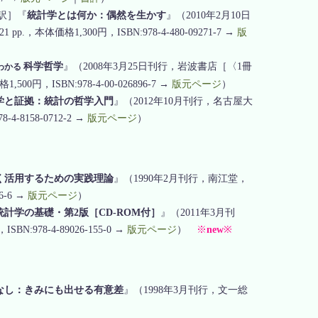
訳］『
統計学とは何か：偶然を生かす
』（2010年2月10日
体価格1,300円，ISBN:978-4-480-09271-7 →
版
科学哲学
』（2008年3月25日刊行，岩波書店［〈1冊
わかる
0円，ISBN:978-4-00-026896-7 →
版元ページ
）
学と証拠：統計の哲学入門
』（2012年10月刊行，名古屋大
-8158-0712-2 →
版元ページ
）
く活用するための実践理論
』（1990年2月刊行，南江堂，
6-6 →
版元ページ
）
計学の基礎・第2版［CD-ROM付］
』（2011年3月刊
978-4-89026-155-0 →
版元ページ
）
※
new
※
なし：きみにも出せる有意差
』（1998年3月刊行，文一総