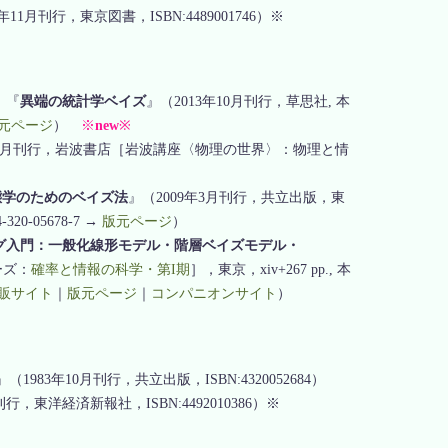
年11月刊行，東京図書，ISBN:4489001746）※
］『
異端の統計学ベイズ
』（2013年10月刊行，草思社, 本
元ページ
）
※
new
※
年8月刊行，岩波書店［岩波講座〈物理の世界〉：物理と情
態学のためのベイズ法
』（2009年3月刊行，共立出版，東
-320-05678-7 →
版元ページ
）
グ入門：一般化線形モデル・階層ベイズモデル・
ーズ：
確率と情報の科学・第I期
］，東京，xiv+267 pp., 本
販サイト
｜
版元ページ
｜
コンパニオンサイト
）
』（1983年10月刊行，共立出版，ISBN:4320052684）
刊行，東洋経済新報社，ISBN:4492010386）※