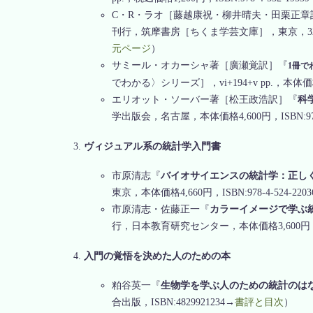
C・R・ラオ［藤越康祝・柳井晴夫・田栗正章
刊行，筑摩書房［ちくま学芸文庫］，東京，321 pp.，本
元ページ
）
サミール・オカーシャ著［廣瀬覚訳］『
1冊で
でわかる〉シリーズ］，vi+194+v pp.，本体価格1,50
エリオット・ソーバー著［松王政浩訳］『
科
学出版会，名古屋，本体価格4,600円，ISBN:978-4
ヴィジュアル系の統計学入門書
市原清志『
バイオサイエンスの統計学：正し
東京，本体価格4,660円，ISBN:978-4-524-2203
市原清志・佐藤正一『
カラーイメージで学ぶ統
行，日本教育研究センター，本体価格3,600円，ISBN:
入門の覚悟を決めた人のための本
粕谷英一『
生物学を学ぶ人のための統計のは
合出版，ISBN:4829921234→
書評と目次
）