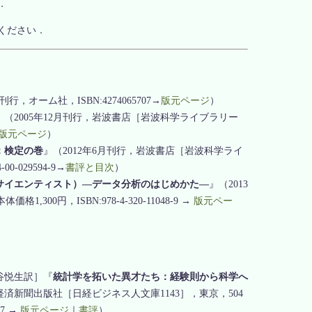
．
ください．
刊行，オーム社，ISBN:4274065707→
版元ページ
）
』（2005年12月刊行，岩波書店［岩波科学ライブラリー
版元ページ
）
：検定の巻
』（2012年6月刊行，岩波書店［岩波科学ライ
0-029594-9→
書評と目次
）
サイエンティスト）―データ分析のはじめかた―
』（2013
1,300円，ISBN:978-4-320-11048-9 →
版元ペー
谷悦生訳］『
統計学を拓いた異才たち：経験則から科学へ
本経済新聞出版社［日経ビジネス人文庫1143］，東京，504
-7 →
版元ページ
｜
書評
）