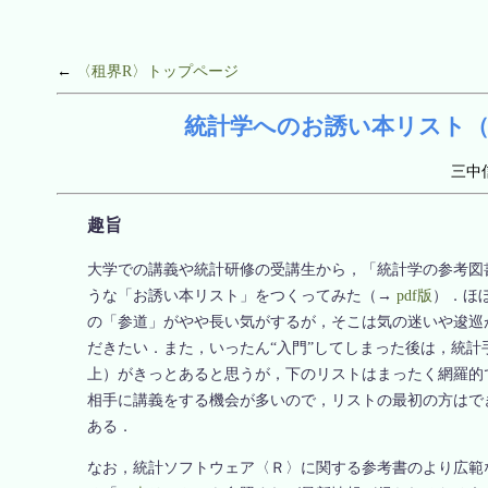
←
〈租界R〉トップページ
統計学へのお誘い本リスト（Versio
三中
趣旨
大学での講義や統計研修の受講生から，「統計学の参考図
うな「お誘い本リスト」をつくってみた（→
pdf版
）．ほ
の「参道」がやや長い気がするが，そこは気の迷いや逡巡
だきたい．また，いったん“入門”してしまった後は，統
上）がきっとあると思うが，下のリストはまったく網羅的
相手に講義をする機会が多いので，リストの最初の方はで
ある．
なお，統計ソフトウェア〈Ｒ〉に関する参考書のより広範