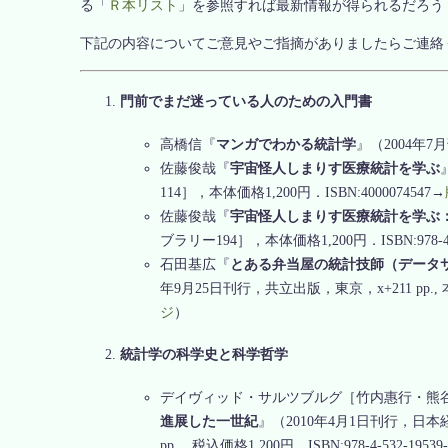
る「
Ｒ本リスト
」を参照すれば最新情報が得られるだろう
下記の内容についてご意見やご指摘がありましたらご連絡
門前でまだ迷っている人のための入門書
高橋信『
マンガでわかる統計学
』（2004年7月
佐藤俊哉『
宇宙怪人しまりす医療統計を学ぶ
114］，本体価格1,200円．ISBN:4000074547→
佐藤俊哉『
宇宙怪人しまりす医療統計を学ぶ
ブラリー194］，本体価格1,200円．ISBN:978-4-0
石田基広『
とある弁当屋の統計技師（データ
年9月25日刊行，共立出版，東京，x+211 pp., 本体価格
ジ
）
統計学の科学史と科学哲学
デイヴィッド・サルツブルグ［竹内惠行・熊
進展した一世紀
』（2010年4月1日刊行，日
pp.，税込価格1,200円，ISBN:978-4-532-19539