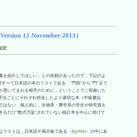
n 12-November-2013）
信宏
書を紹介してほしい」との依頼があったので，下記のよ
ぼすべて日本語の本のリストである．“門前”から“門”まで
が憑いてまわる相手のために，ということでご容赦いた
計手法ごとにそれぞれ特化したより適切な本（中級書以
ではない．個人的に，生物系・農学系の学生や研究員を
きるだけ“数式汚染”されていない統計本を中心に挙げて
なリストは，日本語Ｒ掲示板である〈
RjpWiki
〉の中にあ