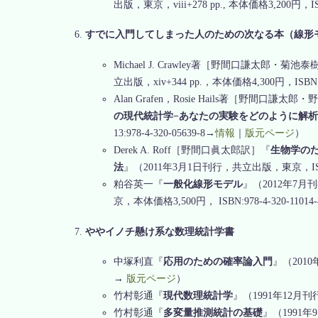
出版，東京，viii+278 pp., 本体価格3,200円，ISBN
すでに入門してしまった人のための次なる本（線形
Michael J. Crawley著［野間口謙太郎・菊池
立出版，xiv+344 pp.，本体価格4,300円，ISBN:97
Alan Grafen，Rosie Hails著［野間口謙
の現代統計学−あなたの実験をどのように解析
13:978-4-320-05639-8→
情報
｜
版元ページ
）
Derek A. Roff［野間口眞太郎訳］『
生物学の
法
』（2011年3月1日刊行，共立出版，東京，ISBN:97
粕谷英一『
一般化線形モデル
』（2012年7
京，本体価格3,500円， ISBN:978-4-320-11014
ややイノチ懸け系な数理統計学書
中塚利直『
応用のための確率論入門
』（2010
→
版元ページ
）
竹村彰通『
現代数理統計学
』（1991年12月刊行
竹村彰通『
多変量推測統計の基礎
』（1991年