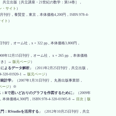
行， 共立出版［共立講座・21世紀の数学：第14巻］，
ン・サイト
）
2月刊行，養賢堂，東京，本体価格4,200円，ISBN:978-4-
サイト
）
日刊行，オーム社，x + 322 pp., 本体価格3,800円，
08年12月15日刊行，オーム社， x + 265 pp.，本体価格
OM付き］→
版元ページ
）
der によるデータ解析
』（2011年2月25日刊行，共立出版，
-320-01920-1 →
版元ページ
）
療統計学
』（2007年1月31日刊行， 丸善出版事業部，
ページ
）※
ス：Rで思いどおりのグラフを作図するために
』（2009年
価格4,300円，ISBN:978-4-320-01905-8 →
目次
｜
版
：RStudioを活用する
』（2012年10月25日刊行，共立