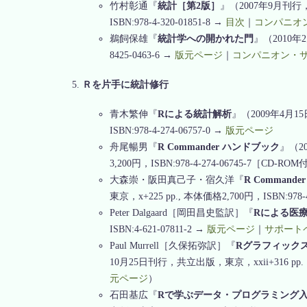
竹村彰通『
統計［第2版］
』（2007年9月刊
ISBN:978-4-320-01851-8 →
目次
｜
コンパニオ
鵜飼保雄『
統計学への開かれた門
』（2010年
8425-0463-6 →
版元ページ
｜
コンパニオン・
Ｒを片手に統計修行
青木繁伸『
Rによる統計解析
』（2009年4月15
ISBN:978-4-274-06757-0 →
版元ページ
舟尾暢男『
R Commander ハンドブック
』（20
3,200円，ISBN:978-4-274-06745-7［CD-R
大森崇・阪田真己子・宿久洋『
R Comman
東京，x+225 pp., 本体価格2,700円，ISBN:978-4
Peter Dalgaard［岡田昌史監訳］『
Rによる医
ISBN:4-621-07811-2 →
版元ページ
｜
サポート
Paul Murrell［久保拓弥訳］『
Rグラフィック
10月25日刊行，共立出版，東京，xxii+316 pp.，本体
元ページ
）
石田基広『
Rで学ぶデータ・プログラミング入門