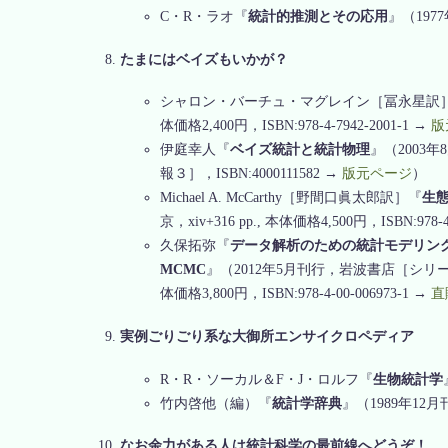
C・R・ラオ『
統計的推測とその応用
』（1977
たまにはベイズもいかが？
シャロン・バーチュ・マグレイン［冨永星訳
体価格2,400円，ISBN:978-4-7942-2001-1 →
版
伊庭幸人『
ベイズ統計と統計物理
』（2003
報３］，ISBN:4000111582 →
版元ページ
）
Michael A. McCarthy［野間口眞太郎訳］『
生
京，xiv+316 pp., 本体価格4,500円，ISBN:978-4
久保拓弥『
データ解析のための統計モデリン
MCMC
』（2012年5月刊行，岩波書店［シリ
体価格3,800円，ISBN:978-4-00-006973-1 →
直
実例ごりごり系な大御所エンサイクロペディア
R・R・ソーカル＆F・J・ロルフ『
生物統計学
竹内啓他（編）『
統計学辞典
』（1989年12月
なお余力がある人は統計科学の最前線へどうぞ！