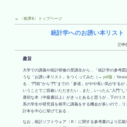
←
〈租界R〉トップページ
統計学へのお誘い本リスト（Versi
三中
趣旨
大学での講義や統計研修の受講生から，「統計学の参考図
うな「お誘い本リスト」をつくってみた（→
pdf版
：Vers
る．“門前”から“門”までの「参道」がやや長い気がする
いうことでご容赦いただきたい．また，いったん“入門”
適切な本（中級書以上）がきっとあると思うが，下のリス
系の学生や研究員を相手に講義をする機会が多いので，リ
計本を中心に挙げてある．
なお，統計ソフトウェア〈Ｒ〉に関する参考書のより広範