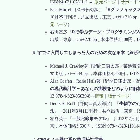
ISBN:4-621-07811-2 →
版元ページ
｜
サポート
Paul Murrell［久保拓弥訳］『
Rグラフィック
10月25日刊行，共立出版，東京，xxii+316 pp.，本体
元ページ
）
石田基広『
Rで学ぶデータ・プログラミング入門
出版，東京，viii+278 pp., 本体価格3,200円，ISBN
すでに入門してしまった人のための次なる本（線形
Michael J. Crawley著［野間口謙太郎・菊池
立出版，xiv+344 pp.，本体価格4,300円，ISBN:97
Alan Grafen，Rosie Hails著［野間口謙
の現代統計学－あなたの実験をどのように解
13:978-4-320-05639-8→
情報
｜
版元ページ
）
Derek A. Roff［野間口眞太郎訳］『
生物学の
法
』（2011年3月1日刊行，共立出版，東京，ISBN:97
粕谷英一『
一般化線形モデル
』（2012年7
京，本体価格3,500円， ISBN:978-4-320-11014
ややイノチ懸け系な数理統計学書