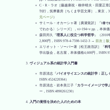
C・R・ラオ［藤越康祝・柳井晴夫・田栗正章
刊行，筑摩書房［ちくま学芸文庫］，東京，321 pp.，本
元ページ
）
サミール・オカーシャ著［廣瀬覚訳］『
1冊で
でわかる〉シリーズ］，vi+194+v pp.，本体価格1,50
森田邦久『
理系人に役立つ科学哲学
』（2010
2,800円，ISBN:978-4-7598-1432-3 →
目次
｜
版
エリオット・ソーバー著［松王政浩訳］『
科
学出版会，名古屋，本体価格4,600円，ISBN:978-4
ヴィジュアル系の統計学入門書
市原清志『
バイオサイエンスの統計学：正し
ISBN:4524220364）
市原清志・岩本美江子『
カラーイメージで学
ー，ISBN:4890261230）
入門の覚悟を決めた人のための本