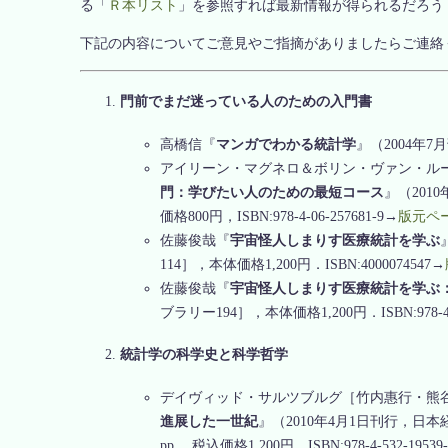
る「
Ｒ本リスト
」を参照すれば最新情報が得られるだろう
下記の内容についてご意見やご指摘がありましたらご連絡
門前でまだ迷っている人のための入門書
高橋信『
マンガでわかる統計学
』（2004年7月
アイリーン・マグネロ＆ボリン・ヴァン・ル
門：学びたい人のための最短コース
』（201
価格800円，ISBN:978-4-06-257681-9→
版元ペ
佐藤俊哉『
宇宙怪人しまりす医療統計を学ぶ
114］，本体価格1,200円．ISBN:4000074547→
佐藤俊哉『
宇宙怪人しまりす医療統計を学ぶ
ブラリー194］，本体価格1,200円．ISBN:978-4-0
統計学の科学史と科学哲学
デイヴィッド・サルツブルグ［竹内惠行・熊
進展した一世紀
』（2010年4月1日刊行，日
pp.，税込価格1,200円，ISBN:978-4-532-19539