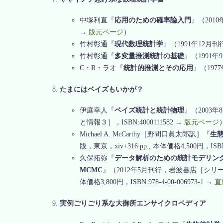
中塚利直『
応用のための確率論入門
』（2010
→
版元ページ
）
竹村彰通『
現代数理統計学
』（1991年12月刊行
竹村彰通『
多変量推測統計の基礎
』（1991年
C・R・ラオ『
統計的推測とその応用
』（1977
たまにはベイズもいかが？
伊庭幸人『
ベイズ統計と統計物理
』（2003
と情報３］，ISBN:4000111582 →
版元ページ
Michael A. McCarthy［野間口眞太郎訳］『
生
版，東京，xiv+316 pp., 本体価格4,500円，ISBN:9
久保拓弥『
データ解析のための統計モデリン
MCMC
』（2012年5月刊行，岩波書店［シリ
体価格3,800円，ISBN:978-4-00-006973-1 →
直
実例ごりごり系な大御所エンサイクロペディア