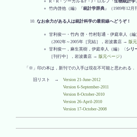
R・R・ソーカル＆F・J・ロルフ『
生物統計学
竹内啓他（編）『
統計学辞典
』（1989年12月
なお余力がある人は統計科学の最前線へどうぞ！
甘利俊一・竹内 啓・竹村彰通・伊庭幸人（編
（2002年～2005年［完結］，岩波書店 →
版元
甘利俊一，麻生英樹，伊庭幸人（編）〈
シリ
［刊行中］，岩波書店 →
版元ページ
）
「※」印の本は，新刊での入手は現在不可能と思われる．
旧リスト →
Version 21-June-2012
Version 6-September-2011
Version 8-October-2010
Version 26-April-2010
Version 17-October-2008