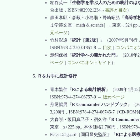
粕谷英一『
生物学を学ぶ人のための統計のは
合出版，ISBN:4829921234→
書評と目次
）
黒田孝郎・森毅・小島順・野崎昭弘『
高等学
ま学芸文庫・math & science］，東京，524 pp., 
元ページ
）
竹村彰通『
統計［第2版］
』（2007年9月刊
ISBN:978-4-320-01851-8 →
目次
｜
コンパニオ
鵜飼保雄『
統計学への開かれた門
』（2010年2
ページ
｜
コンパニオン・サイト
）
Ｒを片手に統計修行
青木繁伸『
Rによる統計解析
』（2009年4月15
ISBN:978-4-274-06757-0 →
版元ページ
舟尾暢男『
R Commander ハンドブック
』（20
3,200円，ISBN:978-4-274-06745-7［CD-R
大森崇・阪田真己子・宿久洋『
R Comman
東京，x+225 pp., 本体価格2,700円，ISBN:978-4
Peter Dalgaard［岡田昌史監訳］『
Rによる医