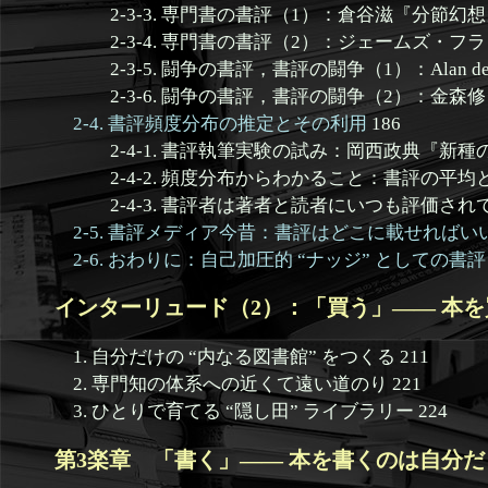
2-3-3. 専門書の書評（1）：倉谷滋『分節幻想』
2-3-4. 専門書の書評（2）：ジェームズ・フラ
2-3-5. 闘争の書評，書評の闘争（1）：Alan de Queiro
2-3-6. 闘争の書評，書評の闘争（2）：金森修
2-4. 書評頻度分布の推定とその利用
186
2-4-1. 書評執筆実験の試み：岡西政典『新種の
2-4-2. 頻度分布からわかること：書評の平均と
2-4-3. 書評者は著者と読者にいつも評価されてい
2-5. 書評メディア今昔：書評はどこに載せればい
2-6. おわりに：自己加圧的 “ナッジ” としての書評
インターリュード（2）：「買う」—— 本を買
1. 自分だけの “内なる図書館” をつくる 211
2. 専門知の体系への近くて遠い道のり 221
3. ひとりで育てる “隠し田” ライブラリー 224
第3楽章 「書く」—— 本を書くのは自分だ 2