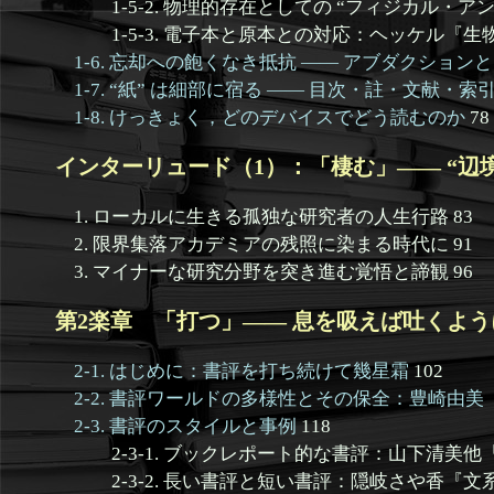
1-5-2. 物理的存在としての “フィジカル・アンカ
1-5-3. 電子本と原本との対応：ヘッケル『生物
1-6. 忘却への飽くなき抵抗 —— アブダクショ
1-7. “紙” は細部に宿る —— 目次・註・文献・
1-8. けっきょく，どのデバイスでどう読むのか
78
インターリュード（1）：「棲む」—— “辺境
1. ローカルに生きる孤独な研究者の人生行路 83
2. 限界集落アカデミアの残照に染まる時代に 91
3. マイナーな研究分野を突き進む覚悟と諦観 96
第2楽章 「打つ」—— 息を吸えば吐くように
2-1. はじめに：書評を打ち続けて幾星霜
102
2-2. 書評ワールドの多様性とその保全：豊崎由
2-3. 書評のスタイルと事例
118
2-3-1. ブックレポート的な書評：山下清美他『
2-3-2. 長い書評と短い書評：隠岐さや香『文系