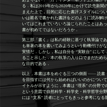
る．私は2019年から2020年にかけて読売
まえた上で，目的に応じた書評スタイルにつ
いは匿名で書かれた書評をどのように読み解
いてはこれまでいろいろ論じられたことはあ
書が初めてではないだろうか．
第三部「書く」は私の経験に基づく執筆論である
も単著の本を書いてみようという動機付けが
実情だ．しかし，私は自分を “実験台” にし
ること示した．本の執筆の入り口でまだため
な目的である．
以上，本書は本をめぐる三つの側面 —— 読書
を目指すには何から始めればいいのかについ
イトルが示すように，本書は “理系” の分野
という意図で自然科学・科学史・科学哲学分
には “文系” 読者にとってもきっと参考にな