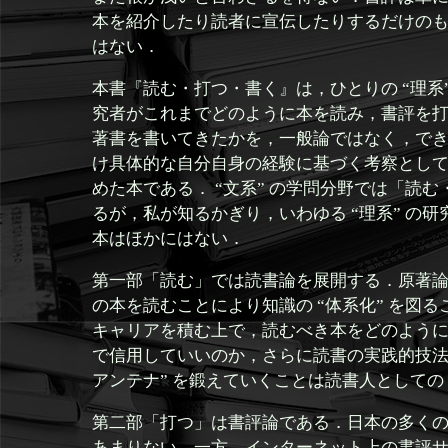
本を紹介したり読者に宣伝したりするだけの
はない．
本書『読む・打つ・書く』は，ひとりの “理系”
究者がこれまでどのように本を読み，書評を
著書を書いてきたかを，一般論ではなく，で
け具体的な自分自身の経験に基づく考察とし
めた本である． “文系” の学問分野では「読
るが，私が知るかぎり，いわゆる “理系” の
本はほかにはない．
第一部「読む」では読書論を展開する．原著論文
の本を読むことにより知識の “体系化” を図る
キャリアを積む上で，読むべき本をどのよう
で信用していいのか，さらに読書の実践的技法
アンテナ” を鍛えていくことは読書人として
第二部「打つ」は書評論である．日本の多く
あまりない．一方，インターネット上の書評