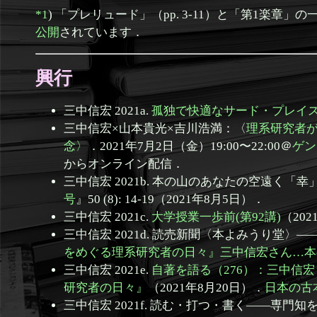
*1
) 「プレリュード」（pp. 3-11）と「第1楽章」の一
公開
されています．
興行
三中信宏 2021a.
孤独で快適なサード・プレイ
三中信宏×山本貴光×吉川浩満：〈
理系研究者が
念〉
．2021年7月2日（金）19:00〜22:00＠
ゲン
からオンライン配信．
三中信宏 2021b. 本の山のあなたの空遠く
号
』50 (8): 14-19（2021年8月5日）．
三中信宏 2021c.
大学授業一歩前(第92講)
（202
三中信宏 2021d. 読売新聞〈本よみうり堂〉—
をめぐる理系研究者の日々』三中信宏さん…本
三中信宏 2021e.
自著を語る（276）：三中信
研究者の日々』
（2021年8月20日）．
日本の古
三中信宏 2021f. 読む・打つ・書く——専