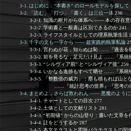
3-1. はじめに：“本書き” のロールモデルを探し
3-2. 「読む」「打つ」「書く」は三位一体
236
3-2-1. 知識の断片から体系へ —— 本の存在意義
3-2-2. 学術書と一般書は区別できるのか 241
3-2-3. ライフスタイルとしての理系執筆生活 2
3-3. 千字の文も一字から —— 超実践的執筆私論
2
3-3-1. 言わぬが花，知らぬは恥 ……『過去を復
3-3-2. 前を見るな，足元だけ見よ ……『系統
3-3-3. “シルヴィア前” と “シルヴィア後” 259
3-3-4. いかなる進捗もすべて晒せ ……『系統樹
3-3-5. 「整数倍の威力」：塵も積もれば山と
……『統計思考の世界』『思考の体系学』
3-4. まとめよ，さらば救われん —— 悪魔のよ
3-4-1. チャートとしての目次 277
3-4-2. 土俵としての文献リスト 281
3-4-3. “初期値” からの山登り：書いた文章を作
3-4-4. 註をどうするか 287
3-4-5. 本文テクストと図版パラテクストの関係 