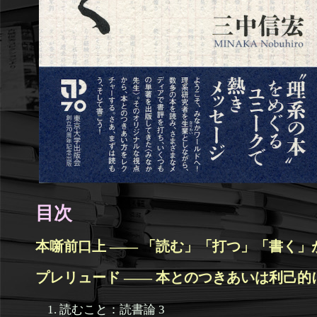
目次
本噺前口上 —— 「読む」「打つ」「書く」が
プレリュード —— 本とのつきあいは利己的に
1. 読むこと：読書論 3