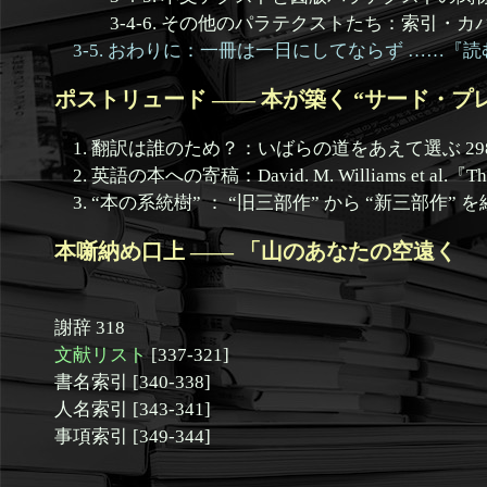
3-4-6. その他のパラテクストたち：索引・カバー
3-5. おわりに：一冊は一日にしてならず ……
ポストリュード —— 本が築く “サード・プレイ
1. 翻訳は誰のため？：いばらの道をあえて選ぶ 29
2. 英語の本への寄稿：David. M. Williams et al.『The Fut
3. “本の系統樹” ： “旧三部作” から “新三部作” 
本噺納め口上 —— 「山のあなたの空遠く 『
謝辞 318
文献リスト
[337-321]
書名索引 [340-338]
人名索引 [343-341]
事項索引 [349-344]