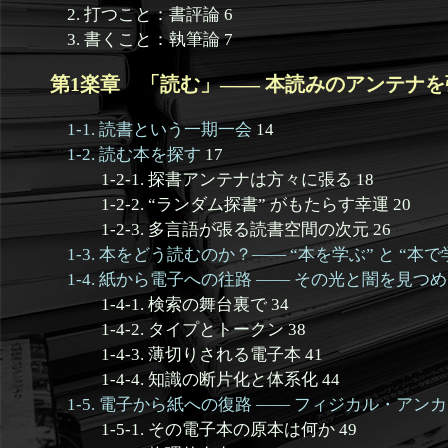
2. 打つこと：書評論 6
3. 書くこと：執筆論 7
第1楽章 「読む」—— 本読みのアンテナを張
1-1. 読書という一期一会
14
1-2. 読む本を探す
17
1-2-1. 探書アンテナは方々に張る 18
1-2-2. “ランダム探書” がもたらす幸運 20
1-2-3. 多言語が張る読書空間の次元 26
1-3. 本をどう読むのか？—— “本を学ぶ” と “本で
1-4. 紙から電子への往路 —— その光と闇を見つ
1-4-1. 検索の舞台裏で 34
1-4-2. タイプとトークン 38
1-4-3. 薄切りされる電子本 41
1-4-4. 知識の断片化と体系化 44
1-5. 電子から紙への復路 —— フィジカル・アン
1-5-1. その電子本の原本は何か 49