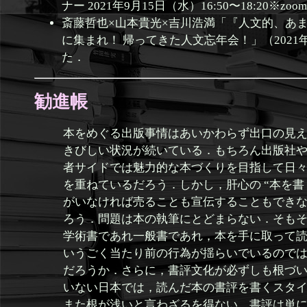
ナー 2021年9月15日（水）16:50〜18:20※zoo
斎藤哲也×山本貴光×吉川浩満「『人文的、あま
に集まれ！ 帰ってきた人文忘年会！」（2021年
た．
勧進帳
本をめぐる出版事情はあいかわらず出口の見
きびしい状況が続いている．もちろん出版社
者サイドでは魅力的な本づくりを目指して日
を重ねているだろう．しかし，肝心の “本を書
がいなければ売ることも宣伝することもでき
ろう．問題は本の執筆にとどまらない．そも
学術書であれ一般書であれ，本を手に取って
いうごく当たり前の行為が揺らいでいるので
だろうか．さらに，書評文化が必ずしも根づ
いない日本では，読んだ本の書評を書くスタ
また根が浅いと言わざるを得ない．書評は単