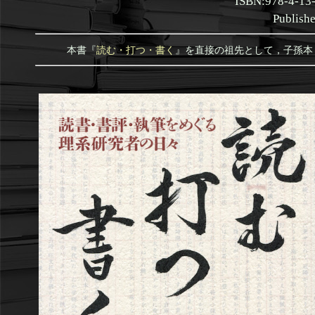
ISBN:978-4-13-
Publishe
本書『
読む・打つ・書く
』を直接の祖先として，子孫本