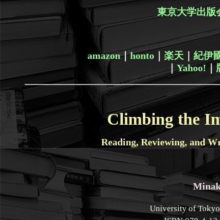
東京大学出版
amazon
｜
honto
｜
楽天
｜
紀伊
｜
Yahoo!
｜
Climbing the I
Reading, Reviewing, and Wr
Minak
University of Tokyo