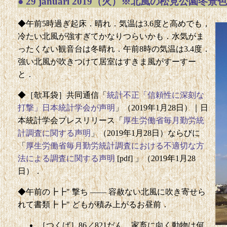
●
29 januari 2019（火）※北風の松見公園冬景色
◆午前5時過ぎ起床．晴れ．気温は3.6度と高めでも，
冷たい北風が強すぎてかなりつらいかも．水気がま
ったくない観音台は冬晴れ．午前8時の気温は3.4度．
強い北風が吹きつけて居室はすきま風がすーすー
と．
◆［欹耳袋］共同通信「
統計不正「信頼性に深刻な
打撃」日本統計学会が声明
」（2019年1月28日）｜日
本統計学会プレスリリース「
厚生労働省毎月勤労統
計調査に関する声明
」（2019年1月28日）ならびに
「
厚生労働省毎月勤労統計調査における不適切な方
法による調査に関する声明
[pdf] 」（2019年1月28
日）．
◆午前の┣┣" 撃ち —— 容赦ない北風に吹き寄せら
れて書類┣┣" どもが積み上がるお昼前．
［つくば］86／821だん．家畜に向く動物は何