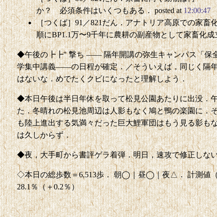
か？ 必須条件はいくつもある． posted at
12:00:47
［つくば］91／821だん．アナトリア高原での家
順にBP1.1万〜9千年に農耕の副産物として家畜化成立． p
◆午後の┣┣" 撃ち —— 隔年開講の弥生キャンパス「
学集中講義——の日程が確定．／そういえば，同じく隔
はないな．めでたくクビになったと理解しよう．
◆本日午後は半日年休を取って松見公園あたりに出没．
た．冬晴れの松見池周辺は人影もなく鳩と鴨の楽園に．
も陸上進出する気満々だった巨大鯉軍団はもう見る影も
は久しからず．
◆夜，大手町から書評ゲラ着弾．明日，速攻で修正しな
◇本日の総歩数＝6,513歩． 朝◯｜昼◯｜夜△． 計測値（前回比
28.1％（＋0.2％）