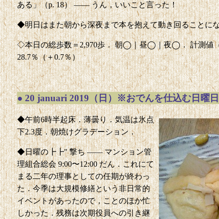
ある」（p. 18） —— うん，いいこと言った！
◆明日はまた朝から深夜まで本を抱えて動き回ることに
◇本日の総歩数＝2,970歩． 朝◯｜昼◯｜夜◯． 計測値（前回比
28.7％（＋0.7％）
●
20 januari 2019（日）※おでんを仕込む日曜日
◆午前6時半起床．薄曇り．気温は氷点
下2.3度．朝焼けグラデーション．
◆日曜の┣┣" 撃ち —— マンション管
理組合総会 9:00〜12:00 だん．これにて
まる二年の理事としての任期が終わっ
た．今季は大規模修繕という非日常的
イベントがあったので，ことのほか忙
しかった．残務は次期役員への引き継