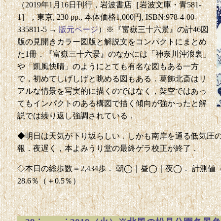
（2019年1月16日刊行，岩波書店［岩波文庫・青581-
1］，東京, 230 pp., 本体価格1,000円, ISBN:978-4-00-
335811-5 →
版元ページ
）※『富嶽三十六景』の計46図
版の見開きカラー図版と解説文をコンパクトにまとめ
た1冊．『富嶽三十六景』のなかには「神奈川沖浪裏」
や「凱風快晴」のようにとても有名な図もある一方
で，初めてしげしげと眺める図もある．葛飾北斎はリ
アルな情景を写実的に描くのではなく，架空ではあっ
てもインパクトのある構図で描く傾向が強かったと解
説では繰り返し強調されている．
◆明日は天気が下り坂らしい．しかも南岸を通る低気圧
報．夜遅く，本よみうり堂の最終ゲラ校正が終了．
◇本日の総歩数＝2,434歩． 朝◯｜昼◯｜夜◯． 計測値（前回比
28.6％（＋0.5％）