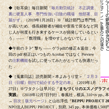
◆［欹耳袋］毎日新聞「
毎月勤労統計 不正調査
裏に硬直人事 専門性強い日陰の職場 他部署、目
届かず
」（2019年1月28日）※「統計部門は専門性
が高いため、係長経験者が補佐や室長で戻るなど同
じ人が何度も行き来するケースが頻発しているとい
う」—— 「数理職」を増やすしかないでしょ．
◆午前の┣┣" 撃ち —— ゲラpdfの修正＆返信．今
回の pdf 校正はいつもの Acrobat ではなく Preview
の
注釈機能
を試しに使ってみたがとっても快適だっ
た．
◆［蒐書日誌］読売新聞＞本よみうり堂＞「
２月３
日（日曜）朝刊で紹介する予定の本
」（2019年1月
27日）※ワタクシは早川公『
まちづくりのエスノグラフ
実践
』（2018年12月7日刊行，春風社，横浜, 310+iv pp., 本体価格3
→
目次
｜
版元ページ
）と山出淳也『
BEPPU PROJECT 200
NPO法人BEPPU PROJECT，別府, 345 pp., 本体価格1,500円, I