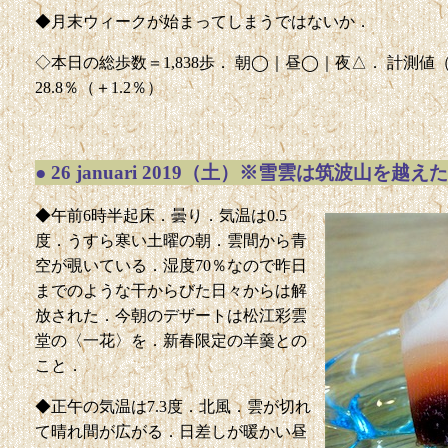
◆月末ウィークが始まってしまうではないか．
◇本日の総歩数＝1,838歩． 朝◯｜昼◯｜夜△． 計測値（前回比
28.8％（＋1.2％）
●
26 januari 2019（土）※雪雲は筑波山を越えた
◆午前6時半起床．曇り．気温は0.5
度．うすら寒い土曜の朝．雲間から青
空が覗いている．湿度70％なので昨日
までのような干からびた日々からは解
放された．今朝のデザートは松江彩雲
堂の〈一花〉を．新春限定の羊羹との
こと．
◆正午の気温は7.3度．北風．雲が切れ
て晴れ間が広がる．日差しが暖かい昼