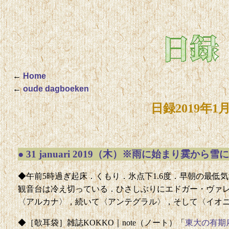
←
Home
←
oude dagboeken
日録2019年
●
31 januari 2019（木）※雨に始まり霙から雪に
◆午前5時過ぎ起床．くもり．氷点下1.6度．早朝の最低気
観音台は冷え切っている．ひさしぶりにエドガー・ヴァレー
〈アルカナ〉，続いて〈アンテグラル〉，そして〈イオ
◆［欹耳袋］雑誌KOKKO｜note（ノート）「
東大の有期