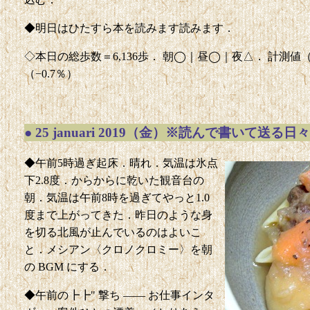
◆明日はひたすら本を読みます読みます．
◇本日の総歩数＝6,136歩． 朝◯｜昼◯｜夜△． 計測値（前回比）
（−0.7％）
●
25 januari 2019（金）※読んで書いて送る日々
◆午前5時過ぎ起床．晴れ．気温は氷点
下2.8度．からからに乾いた観音台の
朝．気温は午前8時を過ぎてやっと1.0
度まで上がってきた．昨日のような身
を切る北風が止んでいるのはよいこ
と．メシアン〈クロノクロミー〉を朝
の BGM にする．
◆午前の┣┣" 撃ち —— お仕事インタ