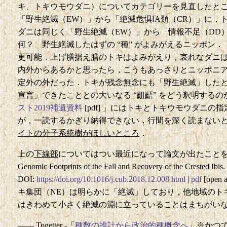
キ、トキウモウダニ）についてカテゴリーを見直したと
「野生絶滅（EW）」から「絶滅危惧ⅠA類（CR）」に，
ダニは同じく「野生絶滅（EW）」から「情報不足（DD
何？ 野生絶滅したはずの “種” がよみがえるニッポン
更可能．上げ膳据え膳のトキはよみがえり，哀れなダニは 
内外からあるかと思ったら，こうもあっさりとニッポニア・
定外の外だった．トキが残念無念にも「野生絶滅」した
宣言」できたこととの大いなる “齟齬” をどう釈明する
スト2019補遺資料
[pdf] 」にはトキとトキウモウダニ
が，一読するかぎり納得できない．行間を深く読まない
イトの分子系統樹がほしいところ
．
上の
下線部
についてはつい最近になって論文が出たことを知った：Sha
Genomic Footprints of the Fall and Recovery of the Crested Ibis.
DOI:
https://doi.org/10.1016/j.cub.2018.12.008
html
|
pdf
[ope
キ集団（NE）は明らかに「絶滅」しており，他地域のトキ
はきわめて小さく絶滅の淵に立っていることはまちがい
—— Togetter -「
種数の推計から政治的種概念へ
」※かつ