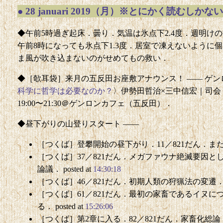
●
28 januari 2019（月）※とにかく読むしかない
◆午前5時過ぎ起床．曇り．気温は氷点下2.4度．週明け
午前8時になっても氷点下1.3度．居室で凍えないように
ま風が吹き込まないのがせめてもの救い．
◆［欹耳袋］来月の五反田お座敷アナウンス！ —— ゲン
科学に哲学は必要なのか？
〉伊勢田哲治×三中信宏｜司会＝
19:00〜21:30＠ゲンロンカフェ（五反田）．
◆昼下がりの山登りスタート ——
［つくば］登攀開始の昼下がり．11／821だん．まだまだ
［つくば］37／821だん．メガファウナ絶滅要因
論議． posted at
14:30:18
［つくば］46／821だん．初期人類の狩猟法の変遷． pos
［つくば］61／821だん．最初の家畜であるイヌに
る． posted at
15:26:06
［つくば］第2章に入る．82／821だん．家畜化総論． po