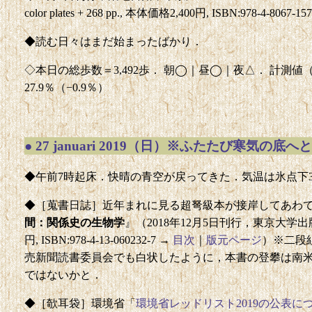
color plates + 268 pp., 本体価格2,400円, ISBN:978-4-8067-15
◆読む日々はまだ始まったばかり．
◇本日の総歩数＝3,492歩． 朝◯｜昼◯｜夜△． 計測値（前回比
27.9％（−0.9％）
●
27 januari 2019（日）※ふたたび寒気の底へと
◆午前7時起床．快晴の青空が戻ってきた．気温は氷点下3
◆［蒐書日誌］近年まれに見る超弩級本が接岸してあわ
間：関係史の生物学
』（2018年12月5日刊行，東京大学出版会，東
円, ISBN:978-4-13-060232-7 →
目次
｜
版元ページ
）※二段
売新聞読書委員会でも白状したように，本書の登攀は南
ではないかと．
◆［欹耳袋］環境省「
環境省レッドリスト2019の公表に