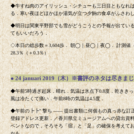
◆牛すね肉のアイリッシュ・シチューも三日目ともなれ
る．寒い夜ほどほかほか湯気が立つ夕餉の食卓がふさわ
◆明日は関東平野部でも雪がどうこうとの予報が出てい
てもいいだろう．
◇本日の総歩数＝3,604歩． 朝◯｜昼◯｜夜◯． 計測値（前回比
28.3％（＋0.3％）
●
24 januari 2019（木）※書評のネタは尽きまじ
◆午前5時過ぎ起床．晴れ．気温は氷点下0.8度．乾きき
風は冷たくて痛い．午前8時の気温は4.5度．
◆午前の┣┣" 撃ち —— 提出書類に何個もの真っ赤な
登録アドレス更新．／香川県立ミュージアムへの貸出資
ベントなので，そろそろ「宿」と「足」の確保を考えておか
かも．