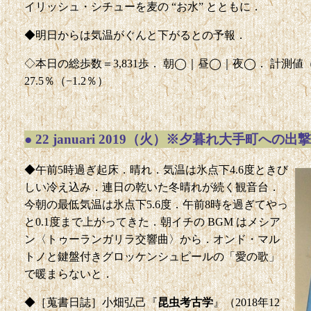
イリッシュ・シチューを麦の “お水” とともに．
◆明日からは気温がぐんと下がるとの予報．
◇本日の総歩数＝3,831歩． 朝◯｜昼◯｜夜◯． 計測値（前回比
27.5％（−1.2％）
●
22 januari 2019（火）※夕暮れ大手町への出撃
◆午前5時過ぎ起床．晴れ．気温は氷点下4.6度ときび
しい冷え込み．連日の乾いた冬晴れが続く観音台．
今朝の最低気温は氷点下5.6度．午前8時を過ぎてやっ
と0.1度まで上がってきた．朝イチの BGM はメシア
ン〈トゥーランガリラ交響曲〉から．オンド・マル
トノと鍵盤付きグロッケンシュピールの「愛の歌」
で暖まらないと．
◆［蒐書日誌］小畑弘己『
昆虫考古学
』（2018年12