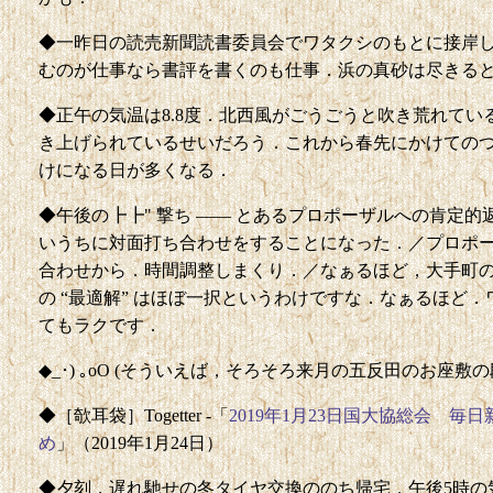
◆一昨日の読売新聞読書委員会でワタクシのもとに接岸
むのが仕事なら書評を書くのも仕事．浜の真砂は尽きる
◆正午の気温は8.8度．北西風がごうごうと吹き荒れて
き上げられているせいだろう．これから春先にかけての
けになる日が多くなる．
◆午後の┣┣" 撃ち —— とあるプロポーザルへの肯定
いうちに対面打ち合わせをすることになった．／プロポー
合わせから．時間調整しまくり．／なぁるほど，大手町
の “最適解” はほぼ一択というわけですな．なぁるほど
てもラクです．
◆_･) ｡oO (そういえば，そろそろ来月の五反田のお座敷
◆［欹耳袋］Togetter -「
2019年1月23日国大協総会 
め
」（2019年1月24日）
◆夕刻，遅れ馳せの冬タイヤ交換ののち帰宅．午後5時の気