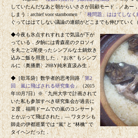
していたんだなあと朝からいささか回顧モード．／あー
しまう：archief voor stambomen「
「種問題」ははてしなく
ぐってははてしない議論の連鎖がどこまでも伸びていく
◆今夜も氷点すれすれまで気温が下が
っている．夕餉には青森産のクロソイ
を丸ごと2尾使ったシンプルな土鍋炊き
込みご飯を用意した． “お水” もシンプ
ルに〈奥播磨〉29BY純米直汲み生．
◆［欹耳袋］数学者的思考回路「
第2
回 嵐に飛ばされる研究集会
」（2015
年10月7日）※「九州大学で計画されて
いた私も参加すべき研究集会が過去に
２度，福岡ドームでの嵐のコンサート
とかぶって飛ばされた」— ワタクシも
師走の伊都巡業では “嵐” と “林檎” で
タイヘンだった．