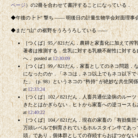
ページ
）の2冊を合わせて書評することになっている．
◆午後の┣┣" 撃ち —— 明後日の計量生物学会対面理
◆まだ “山” の裾野をうろうろしている ——
［つくば］95／821だん．農耕と家畜化に加えて
著者は推測する．生乳に対する乳糖不耐性に対する
へ． posted at
12:30:09
［つくば］99／821だん．家畜としてのネコ問題
になったのか．「ネコは，ネコ以上でもネコ以下で
た」（p. 98）というネコの “矜持” が絶妙な共生関
at
12:33:24
［つくば］102／821だん．人畜共通伝染病のルー
きたとはかぎらない．ヒトから家畜への逆コースもあり
at
12:40:22
［つくば］104／821だん．現在の家畜の「有効集
万頭レベルで飼育されているホルスタイン牛てあっ
頭」であり，個体群としての存続すらおぼつかないレベルに