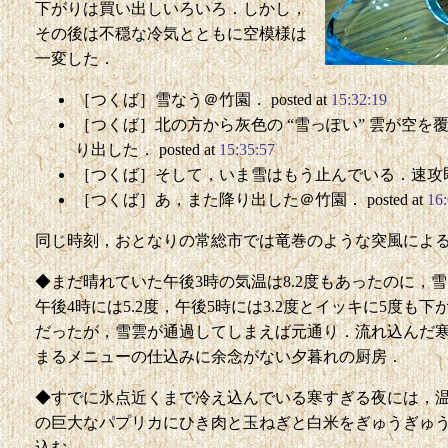
下がりは買い出しいろいろ．しかし，
その後は不穏な冷気とともに空模様は
一変した．
［つくば］雪なう＠竹園． posted at
15:32:19
［つくば］北の方から灰色の “雪っぽい” 雲が空
り出した． posted at
15:35:57
［つくば］そして，いま雪はもう止んでいる．速攻即撤収だ
［つくば］あ，また降り出した＠竹園． posted at
16:
同じ時刻，おとなりの常総市では竜巻のような突風によ
◆まだ晴れていた午後3時の気温は8.2度もあったのに，
午後4時には5.2度，午後5時には3.2度とイッキに5度
だったが，雪雲が通過してしまえば元通り．流れ込んだ
まるメニューの仕込みに余念がない夕暮れの厨房．
◆すでに氷点近くまで冷え込んでいる寒すぎる夜には，
の巨大なパプリカにひき肉と玉ねぎと白米をぎゅうぎゅ
込む．