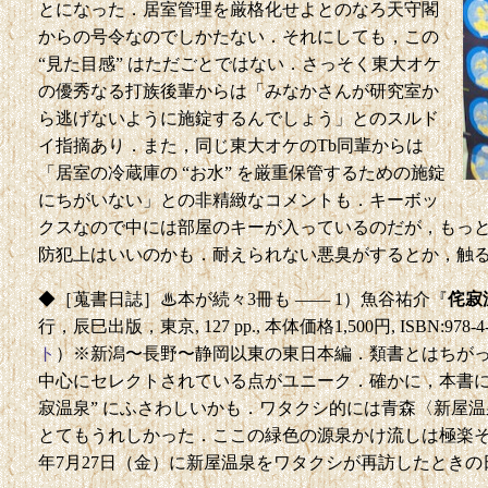
とになった．居室管理を厳格化せよとのなろ天守閣
からの号令なのでしかたない．それにしても，この
“見た目感” はただごとではない．さっそく東大オケ
の優秀なる打族後輩からは「みなかさんが研究室か
ら逃げないように施錠するんでしょう」とのスルド
イ指摘あり．また，同じ東大オケのTb同輩からは
「居室の冷蔵庫の “お水” を厳重保管するための施錠
にちがいない」との非精緻なコメントも．キーボッ
クスなので中には部屋のキーが入っているのだが，もっ
防犯上はいいのかも．耐えられない悪臭がするとか，触
◆［蒐書日誌］♨本が続々3冊も —— 1）魚谷祐介『
侘寂
行，辰巳出版，東京, 127 pp., 本体価格1,500円, ISBN:978-4-7
ト
）※新潟〜長野〜静岡以東の東日本編．類書とはちが
中心にセレクトされている点がユニーク．確かに，本書に
寂温泉” にふさわしいかも．ワタクシ的には青森〈新屋温泉〉
とてもうれしかった．ここの緑色の源泉かけ流しは極楽その
年7月27日（金）に新屋温泉をワタクシが再訪したとき