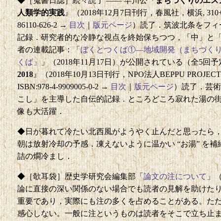
◆［蒐書日誌］続々読了 —— 早川公『
まちづくりのエス
人類学的実践
』（2018年12月7日刊行，春風社，横浜, 310+iv pp
86110-626-2 →
目次
｜
版元ページ
）読了．筑波北条をフィ
記録．研究者的な冷静な視点を終始保ちつつ，「中」と
者の連載記事：「
ぼくとつくば①―地域開発（まちづく
くば」
」（2018年11月17日）が公開されている（全5回
2018
』（2018年10月13日刊行，NPO法人BEPPU PROJECT，別
ISBN:978-4-9909005-0-2 →
目次
｜
版元ページ
）読了．芸術
こし」を主導した自伝的記録．ところどころ寂れた湯の
像も大活躍．
◆日が暮れて冷たい北西風がようやく止んだと思ったら
朝は放射冷却の予感．凍えないように温かい “お湯” を補
詰の燗冷まし．
◆［欹耳袋］歴史学研究会編集部「
論文の注について
」（
論に直接の深い関係のない場合でも読者の見解を助けた
重要であり，実際にも注の多くを占めることがある。た
感心しない。一般に注というものは読者をそこで立ち止