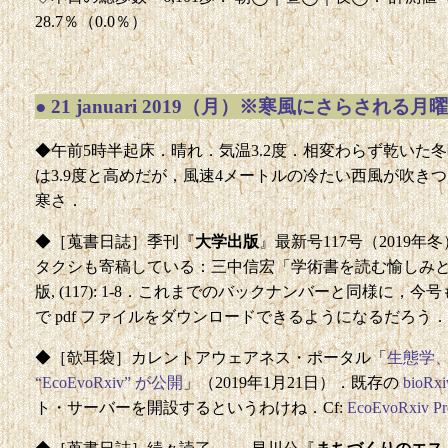
28.7％（0.0％）
●
21 januari 2019（月）※寒風にさらされる月曜
◆午前5時半起床．晴れ．気温3.2度．相変わらず乾いた
は3.9度と高めだが，風速4メートルの冷たい西風が吹き
寒さ．
◆［蒐書日誌］季刊『
大学出版
』最新号117号（2019
タクシも寄稿している：三中信宏「学術書を読む愉しみと
版, (117): 1-8．これまでのバックナンバーと同様に，今
で pdf ファイルをダウンロードできるようになるだろう．
◆［欹耳袋］カレントアウェアネス・ポータル「
生態学
“EcoEvoRxiv” が公開
」（2019年1月21日）．既存の
bioRxi
ト・サーバーを開設するというわけね．Cf:
EcoEvoRxiv Pre