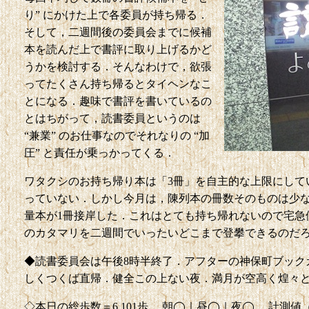
り” にかけた上で各委員が持ち帰る．
そして，二週間後の委員会までに候補
本を読んだ上で書評に取り上げるかど
うかを検討する．そんなわけで，欲張
ってたくさん持ち帰るとタイヘンなこ
とになる．趣味で書評を書いているの
とはちがって，読書委員というのは
“兼業” のお仕事なのでそれなりの “加
圧” と責任が乗っかってくる．
ワタクシのお持ち帰り本は「3冊」を自主的な上限にして
っていない．しかし今月は，陳列本の冊数そのものは少
量本が1冊接岸した．これはとても持ち帰れないので宅急便
のカタマリを二週間でいったいどこまで登攀できるのだ
◆読書委員会は午後8時半終了．アフターの神保町ブック
しくつくば直帰．健全この上ない夜．満月が空高く煌々
◇本日の総歩数＝6,101歩． 朝◯｜昼◯｜夜◯． 計測値（前回比