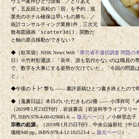
ヴュー案件ひとつ漂着．／とりあえ
ず，五反田と高松の「宿」を予約．巡
業先のホテル確保は早いもの勝ち．／
統計コンサルティング業務1件．三次元
scatter3d()
散布図描画「
」関数だ
と軸の原点移動ができない？
◆［欹耳袋］NHK News Web「
厚労省不適切調査 問題の
日）※竹村彰通談：「長年、誰も気付かないのは職員の
で、数字を大事にする姿勢が欠けていた」「今回の問題
と」．
◆午後の┣┣" 撃ち —— 書評原稿ひとつ書き終えたので
◆［蒐書日誌］本日のいただきもの2冊 —— 小澤祥司『
（2019年1月23日刊行，岩波書店［岩波科学ライブラリー・281］，
円, ISBN:978-4-00-029681-6 →
版元ページ
）／小林登志子
宗教の起源
』（2019年1月25日刊行，中央公論新社［中公新書・25
価格940 pp., ISBN:978-4-12-102523-4 →
版元ページ
）．