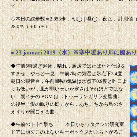
て．
◇本日の総歩数＝2,853歩． 朝◯｜昼◯｜夜△． 計測値（前回比
28.0％（＋0.5％）
●
23 januari 2019（水）※寒中暖あり扉に鍵あり
◆午前5時過ぎ起床．晴れ．厨房でばたばたと仕度を
すませ，やっと一息．午前7時の気温は氷点下2.4度．
朝日の観音台．午前8時の気温は氷点下0.9度と昨日よ
りも低いが，風が弱いせいか寒さはそれほどではな
い．朝イチの BGM は〈トゥーランガリラ交響曲〉
の後半「愛の眠りの庭」から．あちこちから鳥のさ
えずりが聞こえる曲．
◆午前の┣┣" 撃ち —— 本日からワタクシの研究室
ドアに頑丈この上ないキーボックスがぶら下がるこ