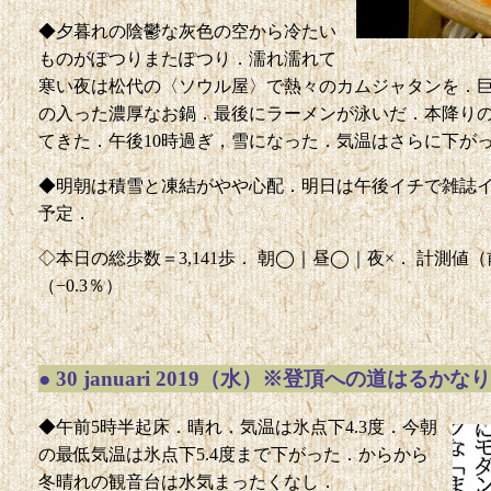
◆夕暮れの陰鬱な灰色の空から冷たい
ものがぽつりまたぽつり．濡れ濡れて
寒い夜は松代の〈ソウル屋〉で熱々のカムジャタンを．
の入った濃厚なお鍋．最後にラーメンが泳いだ．本降り
てきた．午後10時過ぎ，雪になった．気温はさらに下がって
◆明朝は積雪と凍結がやや心配．明日は午後イチで雑誌
予定．
◇本日の総歩数＝3,141歩． 朝◯｜昼◯｜夜×． 計測値（前回比）＝
（−0.3％）
●
30 januari 2019（水）※登頂への道はるかなり
◆午前5時半起床．晴れ．気温は氷点下4.3度．今朝
の最低気温は氷点下5.4度まで下がった．からから
冬晴れの観音台は水気まったくなし．