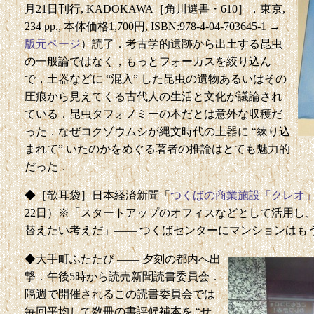
月21日刊行, KADOKAWA［角川選書・610］，東京,
234 pp., 本体価格1,700円, ISBN:978-4-04-703645-1 →
版元ページ
）読了．考古学的遺跡から出土する昆虫
の一般論ではなく，もっとフォーカスを絞り込ん
で，土器などに “混入” した昆虫の遺物あるいはその
圧痕から見えてくる古代人の生活と文化が議論され
ている．昆虫タフォノミーの本だとは意外な収穫だ
った．なぜコクゾウムシが縄文時代の土器に “練り込
まれて” いたのかをめぐる著者の推論はとても魅力的
だった．
◆［欹耳袋］日本経済新聞「
つくばの商業施設「クレオ
22日）※「スタートアップのオフィスなどとして活用し
替えたい考えだ」—— つくばセンターにマンションはも
◆大手町ふたたび —— 夕刻の都内へ出
撃．午後5時から読売新聞読書委員会．
隔週で開催されるこの読書委員会では
毎回平均して数冊の書評候補本を “せ