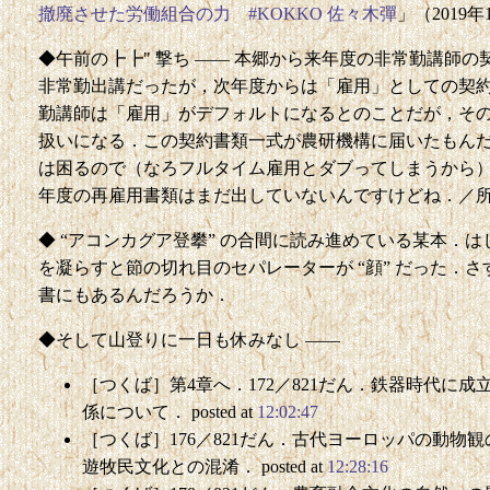
撤廃させた労働組合の力 #KOKKO 佐々木彈
」（2019年
◆午前の┣┣" 撃ち —— 本郷から来年度の非常勤講師
非常勤出講だったが，次年度からは「雇用」としての契
勤講師は「雇用」がデフォルトになるとのことだが，そ
扱いになる．この契約書類一式が農研機構に届いたもん
は困るので（なろフルタイム雇用とダブってしまうから
年度の再雇用書類はまだ出していないんですけどね．／所議報告
◆ “アコンカグア登攀” の合間に読み進めている某本．
を凝らすと節の切れ目のセパレーターが “顔” だった．
書にもあるんだろうか．
◆そして山登りに一日も休みなし ——
［つくば］第4章へ．172／821だん．鉄器時代に
係について． posted at
12:02:47
［つくば］176／821だん．古代ヨーロッパの動物
遊牧民文化との混淆． posted at
12:28:16