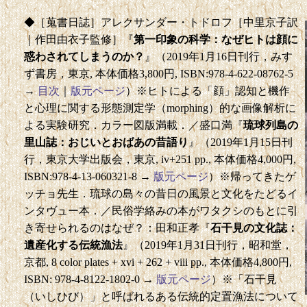
◆［蒐書日誌］アレクサンダー・トドロフ［中里京子訳
｜作田由衣子監修］『
第一印象の科学：なぜヒトは顔に
惑わされてしまうのか？
』（2019年1月16日刊行，みす
ず書房，東京, 本体価格3,800円, ISBN:978-4-622-08762-5
→
目次
｜
版元ページ
）※ヒトによる「顔」認知と機作
と心理に関する形態測定学（morphing）的な画像解析に
よる実験研究．カラー図版満載．／盛口満『
琉球列島の
里山誌：おじいとおばあの昔語り
』（2019年1月15日刊
行，東京大学出版会，東京, iv+251 pp., 本体価格4,000円,
ISBN:978-4-13-060321-8 →
版元ページ
）※帰ってきたゲ
ッチョ先生．琉球の島々の昔日の風景と文化をたどるイ
ンタヴュー本．／民俗学絡みの本がワタクシのもとに引
き寄せられるのはなぜ？：田和正孝『
石干見の文化誌：
遺産化する伝統漁法
』（2019年1月31日刊行，昭和堂，
京都, 8 color plates + xvi + 262 + viii pp., 本体価格4,800円,
ISBN: 978-4-8122-1802-0 →
版元ページ
）※「石干見
（いしひび）」と呼ばれるある伝統的定置漁法について