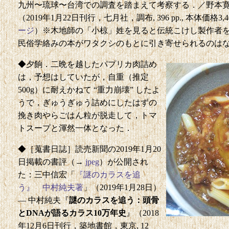
九州〜琉球〜台湾での調査を踏まえて考察する．／野本
（2019年1月22日刊行，七月社，調布, 396 pp., 本体価格3,400円, 
ージ
）※木地師の「小椋」姓を見ると伝統こけし製作者
民俗学絡みの本がワタクシのもとに引き寄せられるのは
◆夕餉．二晩を越したパプリカ肉詰め
は，予想はしていたが，自重（推定
500g）に耐えかねて “重力崩壊” したよ
うで，ぎゅうぎゅう詰めにしたはずの
挽き肉やらごはん粒が脱走して，トマ
トスープと渾然一体となった．
◆［蒐書日誌］読売新聞の2019年1月20
日掲載の書評（→
jpeg
）が公開され
た：三中信宏「
『謎のカラスを追
う』 中村純夫著
」（2019年1月28日）
— 中村純夫『
謎のカラスを追う：頭骨
とDNAが語るカラス10万年史
』（2018
年12月6日刊行，築地書館，東京, 12