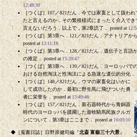
12:48:30
［つくば］107／821だん．今では家畜として扱わ
たと言えるのか．その繁殖様式にまったく介入でき
言えないだろう．以上で，第2章読了． posted at
12:5
［つくば］第3章へ．121／821だん．アナトリア
posted at
13:11:18
［つくば］第3章へ．128／821だん．遺伝子と言
の推定． posted at
15:20:47
［つくば］第3章へ．139／821だん．ヨーロッパ
おける自然淘汰と性淘汰による急速な遺伝的分化． post
［つくば］148／821だん．ウマの家畜化はいかに
して成功したのか．最初に野生馬に飛びついた勇
者に栄誉を． posted at
15:49:46
［つくば］157／821だん．新石器時代から青銅器
時代のヨーロッパを蹂躙した遊牧騎馬民族クルガ
ンについて．第3章はここまで． posted at
16:05:10
◆［蒐書日誌］日野原健司編『
北斎 富嶽三十六景
』