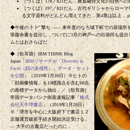
［つくば］178／821だん．農畜融合文化の自然への影響が
［つくば］197／821だん．古代ギリシャからロー
る文字資料がどんどん増えてきた．第4章は以上． poste
◆午後の┣┣" 撃ち —— 来年度のなろ城下町での居場
張復命書を提出し，ついでに3月の神戸への出張伺も提出
ムとはおさらばだ．
◆［欹耳袋］IBM THINK Blog
Japan「
IBMリサーチが「Diversity in
Faces（顔の多様性）」データ・セット
を公開
」（2019年1月28日）※ヒトの
「顔画像情報」を19標識点を含む68点
の座標データから抽出．／［欹耳袋］
帝国データバンク倒産速報記事「
株式
会社天牛堺書店
」（2019年1月28日）
※「堺市を中心に大阪府下で書店１２
店舗運営破産手続き開始決定受ける」
— 大手の古書店だったのに．