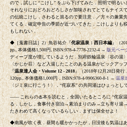
ので，試しに “こけし” をぶら下げてみた．照明で明る
それなりにおどろおどろしさが加味されてとてもナイス
の伝統こけし．さわると祟るので要注意．／方々の兼業
てくる．確定申告の季節が近づいてきた．こけしよりも
もしれない．
◆［蒐書日誌］2）魚谷祐介『
侘寂温泉：西日本編
』（20
pp., 本体価格1,500円, ISBN:978-4-7778-2232-4 →
版元ペー
ディープ度が増しているようだ．別府鉄輪温泉〈谷の湯
〈かじか荘〉など入湯したことのある温泉がピックアップ
『
温泉達人会・Volume 12 - 2018
』（2018年12月20日
120pp., 本体価格1,000円，ISBN:978-4-9906360-8-1 →
温泉
〈ジミ泉に行こう！〉．“侘寂系” の共同湯はひょっとし
—— これらの♨本を読むと，全国いたるところに “侘寂
る．しかし，食事付き宿泊→素泊まりのみ→立ち寄り湯→廃
たきわめて高くなっているらしい．まずは保全せよ！
◆南風が吹く夜．昼間も暖かかったが，日没後も気温は