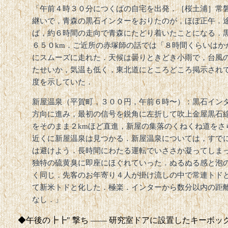
「午前４時３０分につくばの自宅を出発．［桜土浦］常
継いで，青森の黒石インターをおりたのが，ほぼ正午．
ば，約６時間の走向で青森にたどり着いたことになる．
６５０km．ご近所の赤塚師の話では「８時間くらいはか
にスムーズに走れた．天候は曇りときどき小雨で，台風
たせいか，気温も低く，東北道にところどころ掲示され
度を示していた．
新屋温泉（平賀町，３００円，午前６時〜）：黒石イン
方向に進み，最初の信号を鋭角に左折して吹上金屋黒石
をそのまま２kmほど直進，新屋の集落のくねくね道をさ
近くに新屋温泉は見つかる．新屋温泉については，すで
は避けよう．長時間にわたる運転でいささか凝ってしま
独特の硫黄臭に即座にほぐれていった．ぬるぬる感と泡
く同じ．先客のお年寄り４人が掛け流しの中で常連トド
て新米トドと化した．極楽．インターから数分以内の距
なし．」
◆午後の┣┣" 撃ち —— 研究室ドアに設置したキーボ